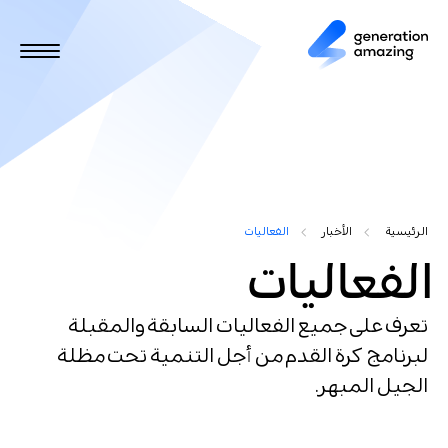
ت
ج
ا
و
ز
إ
ل
ى
ا
Y
ل
الرئيسية
الأخبار
الفعاليات
م
o
الفعاليات
ح
u
ت
و
a
تعرف على جميع الفعاليات السابقة والمقبلة
ى
لبرنامج كرة القدم من أجل التنمية تحت مظلة
r
ا
الجيل المبهر.
e
ل
ر
h
ئ