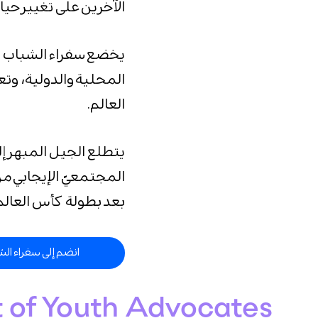
الآخرين على تغيير حي
يخضع سفراء الشباب ال
المحلية والدولية، وت
العالم.
يتطلع الجيل المبهر إ
المجتمعيّ الإيجابي م
بعد بطولة كأس العالم FIFA قطر ٢٠٢٢
انضم إلى سفراء الش
 of Youth Advocates